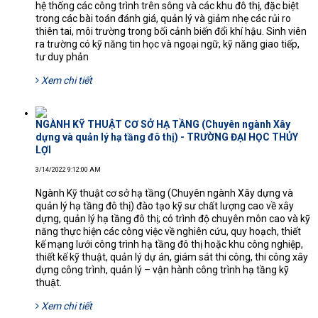
hệ thống các công trình trên sông và các khu đô thị, đặc biệt
trong các bài toán đánh giá, quản lý và giảm nhẹ các rủi ro
thiên tai, môi trường trong bối cảnh biến đổi khí hậu. Sinh viên
ra trường có kỹ năng tin học và ngoại ngữ, kỹ năng giao tiếp,
tư duy phản
Xem chi tiết
NGÀNH KỸ THUẬT CƠ SỞ HẠ TẦNG (Chuyên ngành Xây
dựng và quản lý hạ tầng đô thị) - TRƯỜNG ĐẠI HỌC THỦY
LỢI
3/14/2022 9:12:00 AM
Ngành Kỹ thuật cơ sở hạ tầng (Chuyên ngành Xây dựng và
quản lý hạ tầng đô thị) đào tạo kỹ sư chất lượng cao về xây
dựng, quản lý hạ tầng đô thị; có trình độ chuyên môn cao và kỹ
năng thực hiện các công việc về nghiên cứu, quy hoạch, thiết
kế mạng lưới công trình hạ tầng đô thị hoặc khu công nghiệp,
thiết kế kỹ thuật, quản lý dự án, giám sát thi công, thi công xây
dựng công trình, quản lý – vận hành công trình hạ tầng kỹ
thuật.
Xem chi tiết