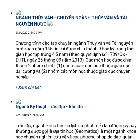
NGÀNH THỦY VĂN - CHUYÊN NGÀNH THỦY VĂN VÀ TÀI
NGUYÊN NƯỚC
5/3/2020 2:54:00 PM
Chương trình đào tạo chuyên ngành Thuỷ văn và Tài nguyên
nước bao gồm 145 tín chỉ được chia thành 9 học kỳ trong thời
gian học tập trung 4,5 năm (theo quyết định số 1739/QĐ-
ĐHTL ngày 25 tháng 09 năm 2013). Các môn học được chia
thành 2 nhóm chính: (1) nhóm các môn học thuộc giáo dục
đại cương và (2) nhóm các môn học thuộc giáo dục chuyên
nghiệp.
Xem chi tiết
Ngành Kỹ thuật Trắc địa - Bản đồ
7/23/2019 4:39:00 PM
Trắc địa, ngành khoa học có lịch sử phát triển lâu đời, ngày nay
thường được gọi là Địa tin học (Geomatics) là một ngành khoa
học chuyên nghiên cứu về về các phương pháp đo đạc, quản