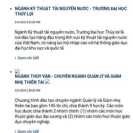
NGÀNH KỸ THUẬT TÀI NGUYÊN NƯỚC - TRƯỜNG ĐẠI HỌC
THỦY LỢI
3/6/2022 8:02:00 PM
Ngành Kỹ thuật tài nguyên nước, Trường Đại học Thủy lợi là
nơi đào tạo hàng đầu trong lĩnh vực kỹ thuật tài nguyên nước
của Việt Nam, có năng lực hội nhập cao với hệ thống giáo dục
đại học khu vực và quốc tế.
Xem chi tiết
NGÀNH THỦY VĂN - CHUYÊN NGÀNH QUẢN LÝ VÀ GIẢM
NHẸ THIÊN TAI
5/3/2020 2:58:00 PM
Chương trình đào tạo chuyên ngành Quản lý và Giảm nhẹ
thiên tai bao gồm 145 tín chỉ, chia thành 9 học kỳ. Các môn
học được chia thành 2 nhóm chính: (1) nhóm các môn học
thuộc giáo dục đại cương và (2) nhóm các môn học thuộc giáo
dục chuyên nghiệp.
Xem chi tiết