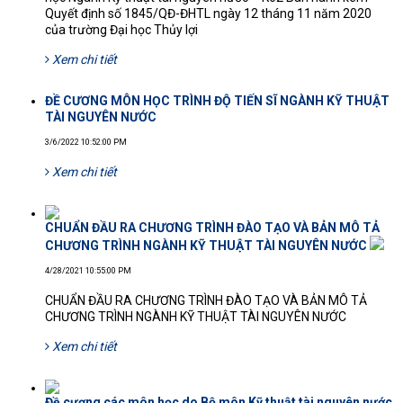
Quyết định số 1845/QĐ-ĐHTL ngày 12 tháng 11 năm 2020
của trường Đại học Thủy lợi
Xem chi tiết
ĐỀ CƯƠNG MÔN HỌC TRÌNH ĐỘ TIẾN SĨ NGÀNH KỸ THUẬT
TÀI NGUYÊN NƯỚC
3/6/2022 10:52:00 PM
Xem chi tiết
CHUẨN ĐẦU RA CHƯƠNG TRÌNH ĐÀO TẠO VÀ BẢN MÔ TẢ
CHƯƠNG TRÌNH NGÀNH KỸ THUẬT TÀI NGUYÊN NƯỚC
4/28/2021 10:55:00 PM
CHUẨN ĐẦU RA CHƯƠNG TRÌNH ĐÀO TẠO VÀ BẢN MÔ TẢ
CHƯƠNG TRÌNH NGÀNH KỸ THUẬT TÀI NGUYÊN NƯỚC
Xem chi tiết
Đề cương các môn học do Bộ môn Kỹ thuật tài nguyên nước