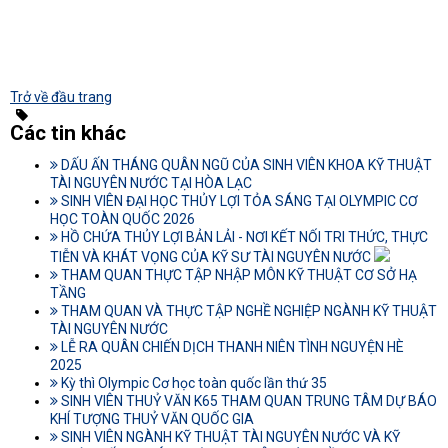
Trở về đầu trang
Các tin khác
DẤU ẤN THÁNG QUÂN NGŨ CỦA SINH VIÊN KHOA KỸ THUẬT
TÀI NGUYÊN NƯỚC TẠI HÒA LẠC
SINH VIÊN ĐẠI HỌC THỦY LỢI TỎA SÁNG TẠI OLYMPIC CƠ
HỌC TOÀN QUỐC 2026
HỒ CHỨA THỦY LỢI BẢN LẢI - NƠI KẾT NỐI TRI THỨC, THỰC
TIỄN VÀ KHÁT VỌNG CỦA KỸ SƯ TÀI NGUYÊN NƯỚC
THAM QUAN THỰC TẬP NHẬP MÔN KỸ THUẬT CƠ SỞ HẠ
TẦNG
THAM QUAN VÀ THỰC TẬP NGHỀ NGHIỆP NGÀNH KỸ THUẬT
TÀI NGUYÊN NƯỚC
LỄ RA QUÂN CHIẾN DỊCH THANH NIÊN TÌNH NGUYỆN HÈ
2025
Kỳ thì Olympic Cơ học toàn quốc lần thứ 35
SINH VIÊN THUỶ VĂN K65 THAM QUAN TRUNG TÂM DỰ BÁO
KHÍ TƯỢNG THUỶ VĂN QUỐC GIA
SINH VIÊN NGÀNH KỸ THUẬT TÀI NGUYÊN NƯỚC VÀ KỸ