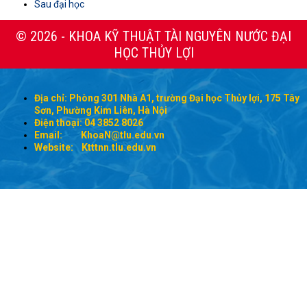
Sau đại học
© 2026 - KHOA KỸ THUẬT TÀI NGUYÊN NƯỚC ĐẠI
HỌC THỦY LỢI
Địa chỉ: Phòng 301 Nhà A1, trường Đại học Thủy lợi, 175 Tây
Sơn, Phường Kim Liên, Hà Nội
Điện thoại: 04 3852 8026
Email:
KhoaN@tlu.edu.vn
Website: Ktttnn.tlu.edu.vn