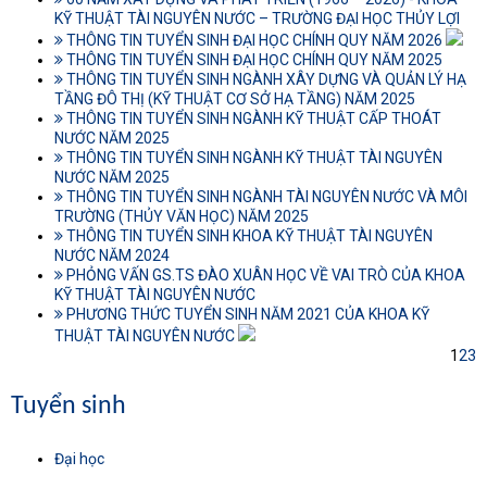
KỸ THUẬT TÀI NGUYÊN NƯỚC – TRƯỜNG ĐẠI HỌC THỦY LỢI
THÔNG TIN TUYỂN SINH ĐẠI HỌC CHÍNH QUY NĂM 2026
THÔNG TIN TUYỂN SINH ĐẠI HỌC CHÍNH QUY NĂM 2025
THÔNG TIN TUYỂN SINH NGÀNH XÂY DỰNG VÀ QUẢN LÝ HẠ
TẦNG ĐÔ THỊ (KỸ THUẬT CƠ SỞ HẠ TẦNG) NĂM 2025
THÔNG TIN TUYỂN SINH NGÀNH KỸ THUẬT CẤP THOÁT
NƯỚC NĂM 2025
THÔNG TIN TUYỂN SINH NGÀNH KỸ THUẬT TÀI NGUYÊN
NƯỚC NĂM 2025
THÔNG TIN TUYỂN SINH NGÀNH TÀI NGUYÊN NƯỚC VÀ MÔI
TRƯỜNG (THỦY VĂN HỌC) NĂM 2025
THÔNG TIN TUYỂN SINH KHOA KỸ THUẬT TÀI NGUYÊN
NƯỚC NĂM 2024
PHỎNG VẤN GS.TS ĐÀO XUÂN HỌC VỀ VAI TRÒ CỦA KHOA
KỸ THUẬT TÀI NGUYÊN NƯỚC
PHƯƠNG THỨC TUYỂN SINH NĂM 2021 CỦA KHOA KỸ
THUẬT TÀI NGUYÊN NƯỚC
1
2
3
Tuyển sinh
Đại học