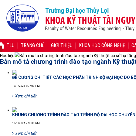
TLU
TRANG CHỦ
GIỚI THIỆU
KHOA HỌC CÔNG NGHỆ
C
Học liệu
Bản mô tả chương trình đào tạo ngành Kỹ thuật cơ sở hạ tầng
Bản mô tả chương trình đào tạo ngành Kỹ thuật
ĐỀ CƯƠNG CHI TIẾT CÁC HỌC PHẦN TRÌNH ĐỘ ĐẠI HỌC DO 
10/1/2024 8:07:00 PM
Xem chi tiết
KHUNG CHƯƠNG TRÌNH ĐÀO TẠO TRÌNH ĐỘ ĐẠI HỌC CHUYÊN
10/1/2024 7:51:00 PM
Xem chi tiết