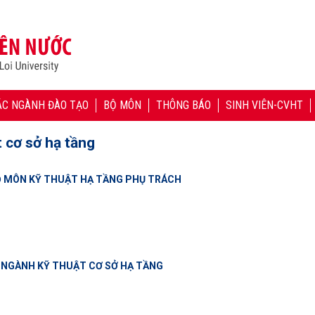
ÁC NGÀNH ĐÀO TẠO
BỘ MÔN
THÔNG BÁO
SINH VIÊN-CVHT
 cơ sở hạ tầng
BỘ MÔN KỸ THUẬT HẠ TẦNG PHỤ TRÁCH
 NGÀNH KỸ THUẬT CƠ SỞ HẠ TẦNG